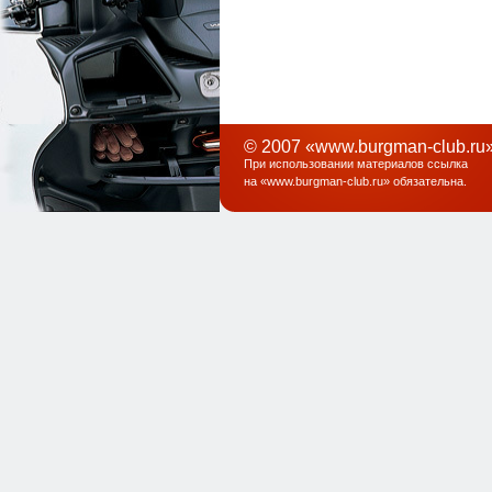
© 2007 «www.burgman-club.ru»
При использовании материалов ссылка
на «
www.burgman-club.ru
» обязательна
.