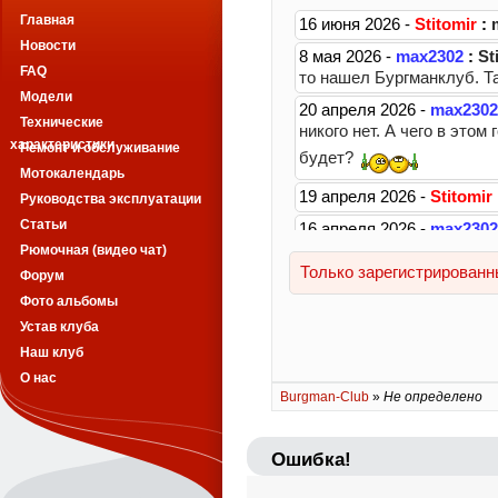
Главная
Новости
FAQ
Модели
Технические
характеристики
Ремонт и обслуживание
Мотокалендарь
Руководства эксплуатации
Статьи
Рюмочная (видео чат)
Форум
Фото альбомы
Устав клуба
Наш клуб
О нас
Burgman-Club
»
Не определено
Ошибка!