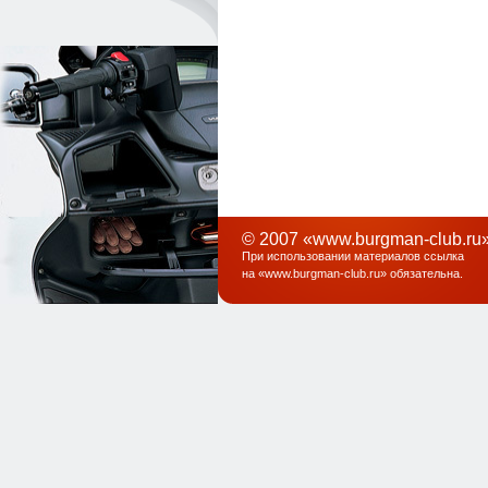
© 2007 «www.burgman-club.ru»
При использовании материалов ссылка
на «
www.burgman-club.ru
» обязательна
.