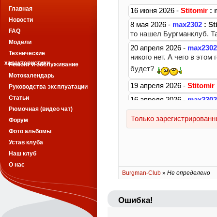
Главная
Новости
FAQ
Модели
Технические
характеристики
Ремонт и обслуживание
Мотокалендарь
Руководства эксплуатации
Статьи
Рюмочная (видео чат)
Форум
Фото альбомы
Устав клуба
Наш клуб
О нас
Burgman-Club
»
Не определено
Ошибка!