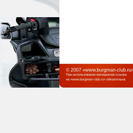
© 2007 «www.burgman-club.ru»
При использовании материалов ссылка
на «
www.burgman-club.ru
» обязательна
.