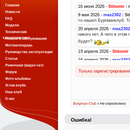
Главная
Новости
FAQ
Модели
Технические
характеристики
Ремонт и обслуживание
Мотокалендарь
Руководства эксплуатации
Статьи
Рюмочная (видео чат)
Форум
Фото альбомы
Устав клуба
Наш клуб
О нас
Burgman-Club
»
Не определено
Ошибка!