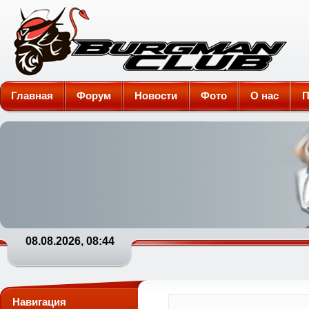
Burgman-Club
Главная
Форум
Новости
Фото
О нас
П
08.08.2026, 08:44
Навигация