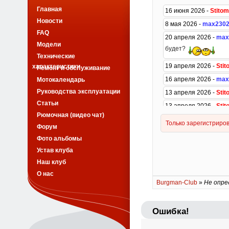
Главная
Новости
FAQ
Модели
Технические
характеристики
Ремонт и обслуживание
Мотокалендарь
Руководства эксплуатации
Статьи
Рюмочная (видео чат)
Форум
Фото альбомы
Устав клуба
Наш клуб
О нас
Burgman-Club
»
Не опре
Ошибка!