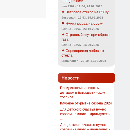
праздниками
max2302 - 12:04, 24.02.2026
Ветровое стекло на 650ку.
Jessenah - 15:53, 15.02.2026
Нужна морда на 650ку
Bazilio - 20:42, 23.10.2025
Странный звук при сбросе
газа
Bazilio - 22:37, 14.09.2025
Сервопривод лобового
стекла
uramihalich - 22:10, 31.08.2025
Новости
Продолжаем навещать
детишек в Елизаветинском
хосписе
Клубное открытие сезона 2024
Для детского счастья нужно
совсем немного – драндулет и
...
Для детского счастья нужно
совсем немного – драндулет и