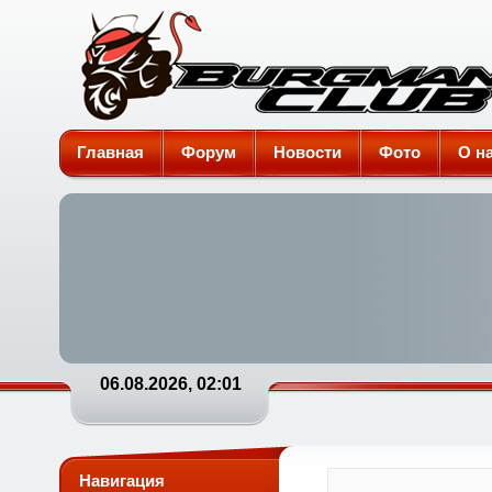
Burgman-Club
Главная
Форум
Новости
Фото
О н
06.08.2026, 02:01
Навигация