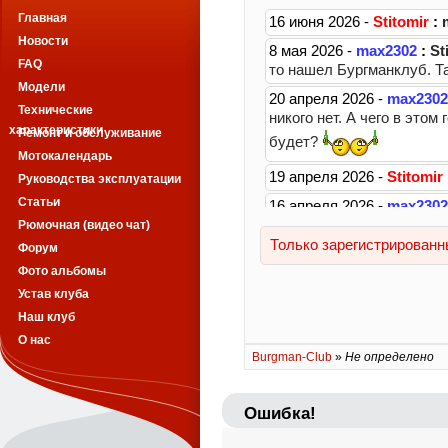
Главная
Новости
FAQ
Модели
Технические
характеристики
Ремонт и обслуживание
Мотокалендарь
Руководства эксплуатации
Статьи
Рюмочная (видео чат)
Форум
Фото альбомы
Устав клуба
Наш клуб
О нас
Burgman-Club
»
Не определено
Ошибка!