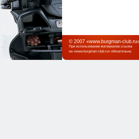
© 2007 «www.burgman-club.ru»
При использовании материалов ссылка
на «
www.burgman-club.ru
» обязательна
.