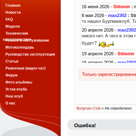
Главная
Новости
FAQ
Модели
Технические
характеристики
Ремонт и обслуживание
Мотокалендарь
Руководства эксплуатации
Статьи
Рюмочная (видео чат)
Форум
Фото альбомы
Устав клуба
Наш клуб
О нас
Burgman-Club
»
Не определено
Ошибка!