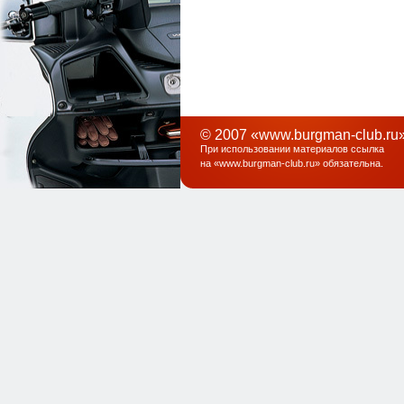
© 2007 «www.burgman-club.ru»
При использовании материалов ссылка
на «
www.burgman-club.ru
» обязательна
.