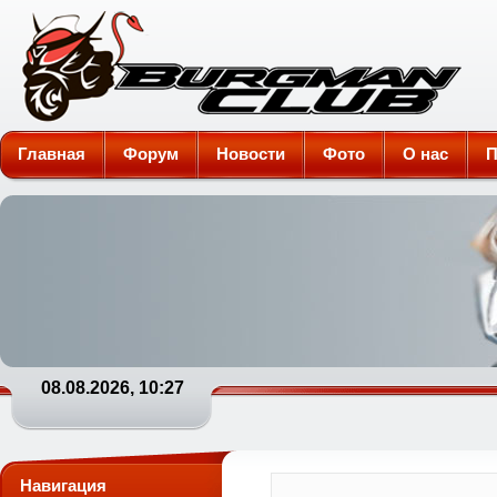
Burgman-Club
Главная
Форум
Новости
Фото
О нас
П
08.08.2026, 10:27
Навигация