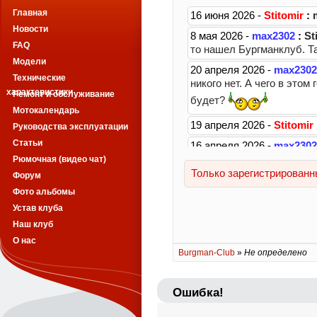
Главная
Новости
FAQ
Модели
Технические
характеристики
Ремонт и обслуживание
Мотокалендарь
Руководства эксплуатации
Статьи
Рюмочная (видео чат)
Форум
Фото альбомы
Устав клуба
Наш клуб
О нас
Burgman-Club
»
Не определено
Ошибка!