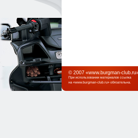
© 2007 «www.burgman-club.ru»
При использовании материалов ссылка
на «
www.burgman-club.ru
» обязательна
.