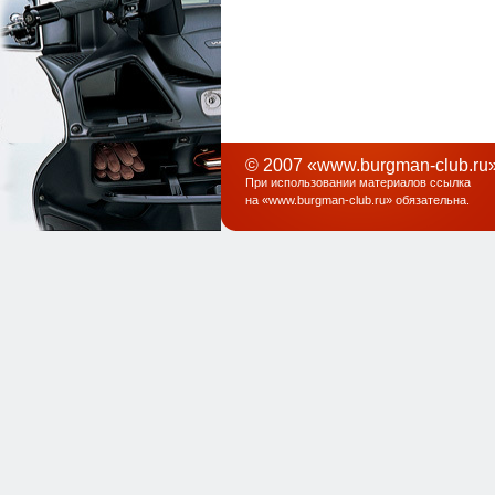
© 2007 «www.burgman-club.ru»
При использовании материалов ссылка
на «
www.burgman-club.ru
» обязательна
.