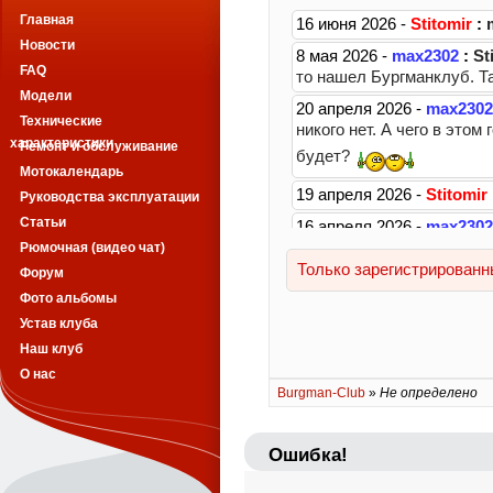
Главная
Новости
FAQ
Модели
Технические
характеристики
Ремонт и обслуживание
Мотокалендарь
Руководства эксплуатации
Статьи
Рюмочная (видео чат)
Форум
Фото альбомы
Устав клуба
Наш клуб
О нас
Burgman-Club
»
Не определено
Ошибка!