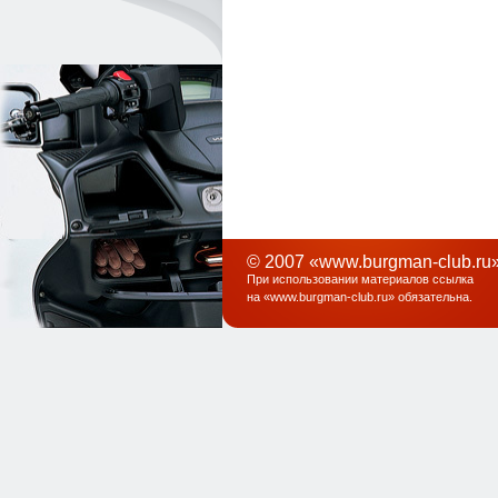
© 2007 «www.burgman-club.ru»
При использовании материалов ссылка
на «
www.burgman-club.ru
» обязательна
.