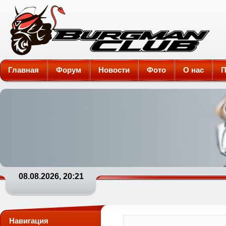
Burgman-Club
Главная
Форум
Новости
Фото
О нас
П
08.08.2026, 20:21
Навигация