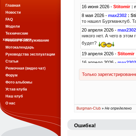
Главная
Новости
FAQ
Модели
Технические
характеристики
Ремонт и обслуживание
Мотокалендарь
Руководства эксплуатации
Статьи
Рюмочная (видео чат)
Форум
Фото альбомы
Устав клуба
Наш клуб
О нас
Burgman-Club
»
Не определено
Ошибка!