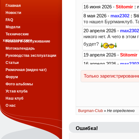
Главная
Новости
FAQ
Модели
Технические
характеристики
Ремонт и обслуживание
Мотокалендарь
Руководства эксплуатации
Статьи
Рюмочная (видео чат)
Форум
Фото альбомы
Устав клуба
Наш клуб
О нас
Burgman-Club
»
Не определено
Ошибка!