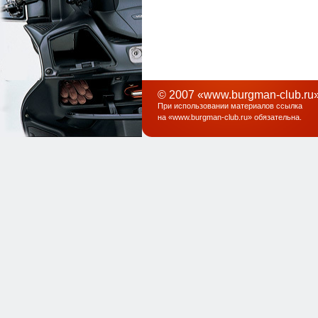
© 2007 «www.burgman-club.ru»
При использовании материалов ссылка
на «
www.burgman-club.ru
» обязательна
.