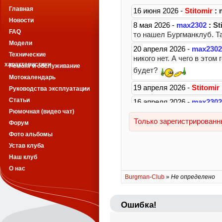
Главная
Новости
FAQ
Модели
Технические
характеристики
Ремонт и обслуживание
Мотокалендарь
Руководства эксплуатации
Статьи
Рюмочная (видео чат)
Форум
Фото альбомы
Устав клуба
Наш клуб
О нас
Burgman-Club
»
Не определено
Ошибка!