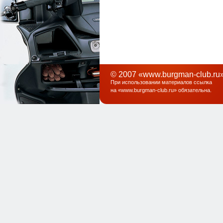
© 2007 «www.burgman-club.ru»
При использовании материалов ссылка
на «
www.burgman-club.ru
» обязательна
.