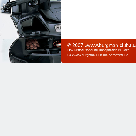
© 2007 «www.burgman-club.ru»
При использовании материалов ссылка
на «
www.burgman-club.ru
» обязательна
.