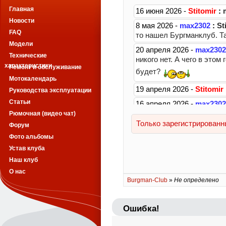
Главная
Новости
FAQ
Модели
Технические
характеристики
Ремонт и обслуживание
Мотокалендарь
Руководства эксплуатации
Статьи
Рюмочная (видео чат)
Форум
Фото альбомы
Устав клуба
Наш клуб
О нас
Burgman-Club
»
Не определено
Ошибка!