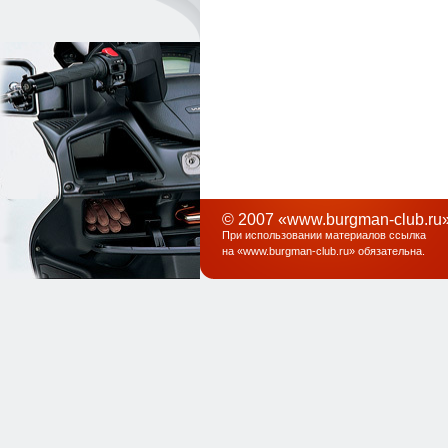
© 2007 «www.burgman-club.ru»
При использовании материалов ссылка
на «
www.burgman-club.ru
» обязательна
.