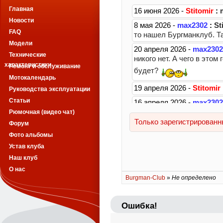
Главная
Новости
FAQ
Модели
Технические
характеристики
Ремонт и обслуживание
Мотокалендарь
Руководства эксплуатации
Статьи
Рюмочная (видео чат)
Форум
Фото альбомы
Устав клуба
Наш клуб
О нас
Burgman-Club
»
Не определено
Ошибка!