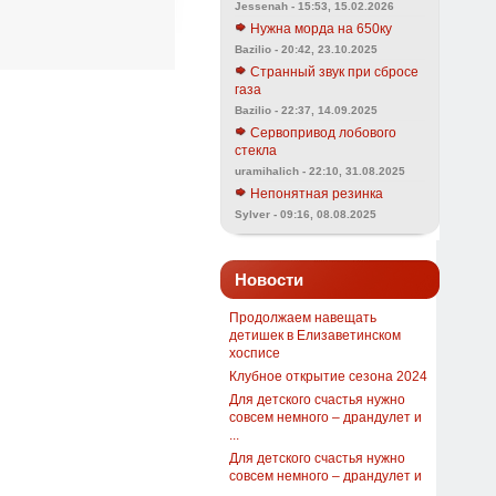
Jessenah - 15:53, 15.02.2026
Нужна морда на 650ку
Bazilio - 20:42, 23.10.2025
Странный звук при сбросе
газа
Bazilio - 22:37, 14.09.2025
Сервопривод лобового
стекла
uramihalich - 22:10, 31.08.2025
Непонятная резинка
Sylver - 09:16, 08.08.2025
Новости
Продолжаем навещать
детишек в Елизаветинском
хосписе
Клубное открытие сезона 2024
Для детского счастья нужно
совсем немного – драндулет и
...
Для детского счастья нужно
совсем немного – драндулет и
...