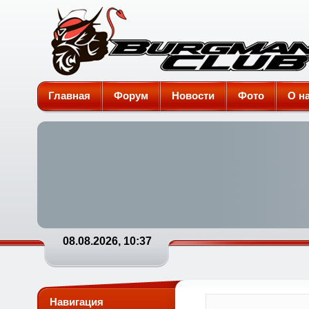
Burgman-Club
Главная
Форум
Новости
Фото
О н
08.08.2026, 10:37
Навигация