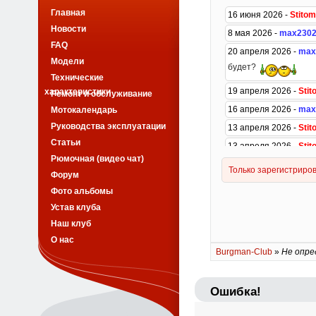
Главная
Новости
FAQ
Модели
Технические
характеристики
Ремонт и обслуживание
Мотокалендарь
Руководства эксплуатации
Статьи
Рюмочная (видео чат)
Форум
Фото альбомы
Устав клуба
Наш клуб
О нас
Burgman-Club
»
Не опре
Ошибка!