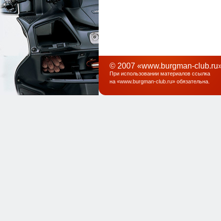
© 2007 «www.burgman-club.ru»
При использовании материалов ссылка
на «
www.burgman-club.ru
» обязательна
.