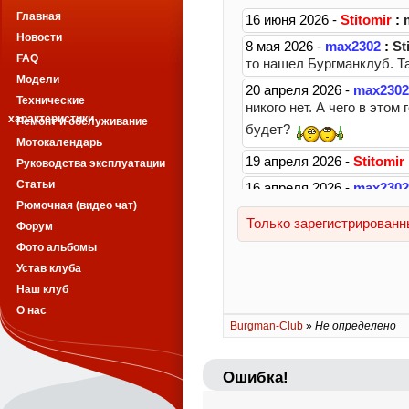
Главная
Новости
FAQ
Модели
Технические
характеристики
Ремонт и обслуживание
Мотокалендарь
Руководства эксплуатации
Статьи
Рюмочная (видео чат)
Форум
Фото альбомы
Устав клуба
Наш клуб
О нас
Burgman-Club
»
Не определено
Ошибка!