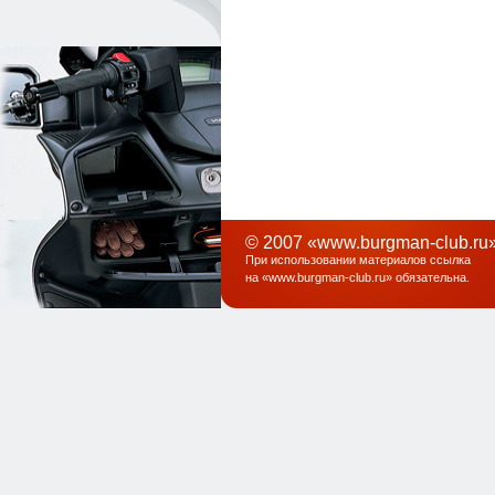
© 2007 «www.burgman-club.ru»
При использовании материалов ссылка
на «
www.burgman-club.ru
» обязательна
.