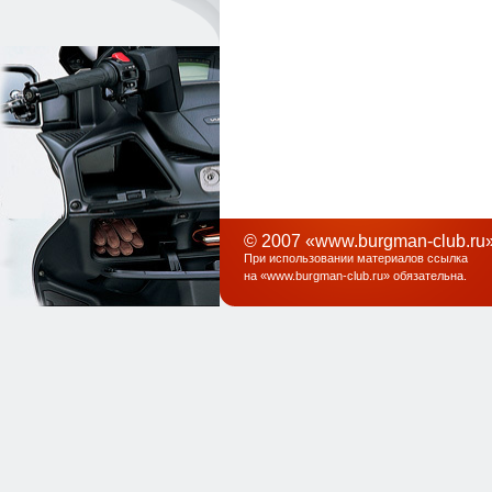
© 2007 «www.burgman-club.ru»
При использовании материалов ссылка
на «
www.burgman-club.ru
» обязательна
.