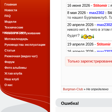
Главная
Новости
FAQ
Модели
Технические
характеристики
Ремонт и обслуживание
Мотокалендарь
Руководства эксплуатации
Статьи
Рюмочная (видео чат)
Форум
Фото альбомы
Устав клуба
Наш клуб
О нас
Burgman-Club
»
Не определено
Ошибка!