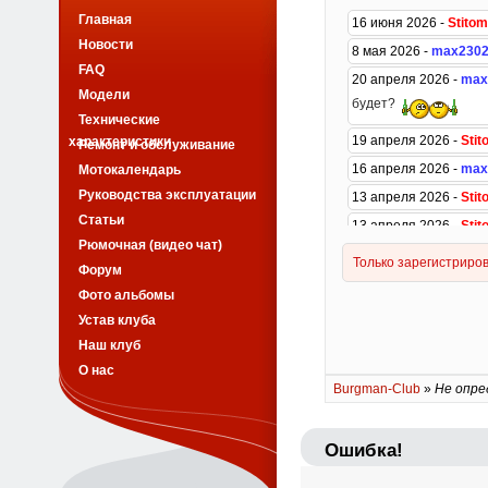
Главная
Новости
FAQ
Модели
Технические
характеристики
Ремонт и обслуживание
Мотокалендарь
Руководства эксплуатации
Статьи
Рюмочная (видео чат)
Форум
Фото альбомы
Устав клуба
Наш клуб
О нас
Burgman-Club
»
Не опре
Ошибка!