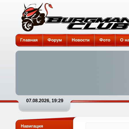
Burgman-Club
Главная
Форум
Новости
Фото
О н
07.08.2026, 19:29
Навигация