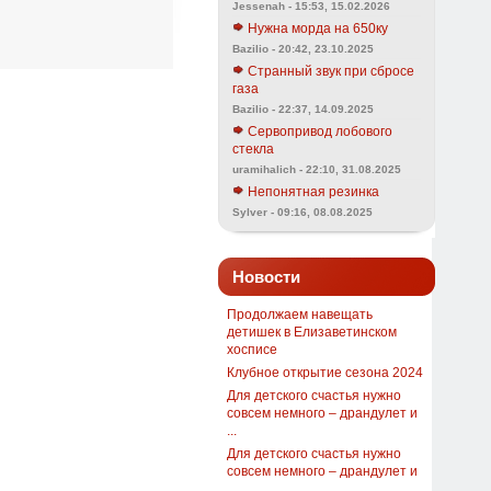
Jessenah - 15:53, 15.02.2026
Нужна морда на 650ку
Bazilio - 20:42, 23.10.2025
Странный звук при сбросе
газа
Bazilio - 22:37, 14.09.2025
Сервопривод лобового
стекла
uramihalich - 22:10, 31.08.2025
Непонятная резинка
Sylver - 09:16, 08.08.2025
Новости
Продолжаем навещать
детишек в Елизаветинском
хосписе
Клубное открытие сезона 2024
Для детского счастья нужно
совсем немного – драндулет и
...
Для детского счастья нужно
совсем немного – драндулет и
...