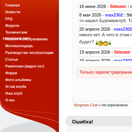
Главная
Новости
FAQ
Модели
Технические
характеристики
Ремонт и обслуживание
Мотокалендарь
Руководства эксплуатации
Статьи
Рюмочная (видео чат)
Форум
Фото альбомы
Устав клуба
Наш клуб
О нас
Burgman-Club
»
Не определено
Ошибка!