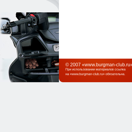
© 2007 «www.burgman-club.ru»
При использовании материалов ссылка
на «
www.burgman-club.ru
» обязательна
.