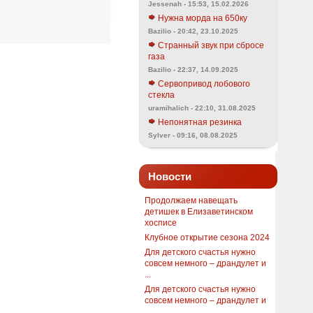
Jessenah - 15:53, 15.02.2026
Нужна морда на 650ку
Bazilio - 20:42, 23.10.2025
Странный звук при сбросе
газа
Bazilio - 22:37, 14.09.2025
Сервопривод лобового
стекла
uramihalich - 22:10, 31.08.2025
Непонятная резинка
Sylver - 09:16, 08.08.2025
Новости
Продолжаем навещать
детишек в Елизаветинском
хосписе
Клубное открытие сезона 2024
Для детского счастья нужно
совсем немного – драндулет и
...
Для детского счастья нужно
совсем немного – драндулет и
...