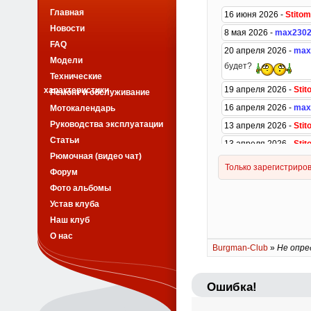
Главная
Новости
FAQ
Модели
Технические
характеристики
Ремонт и обслуживание
Мотокалендарь
Руководства эксплуатации
Статьи
Рюмочная (видео чат)
Форум
Фото альбомы
Устав клуба
Наш клуб
О нас
Burgman-Club
»
Не опре
Ошибка!