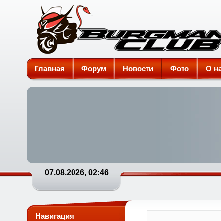
Burgman-Club
Главная
Форум
Новости
Фото
О н
07.08.2026, 02:46
Навигация