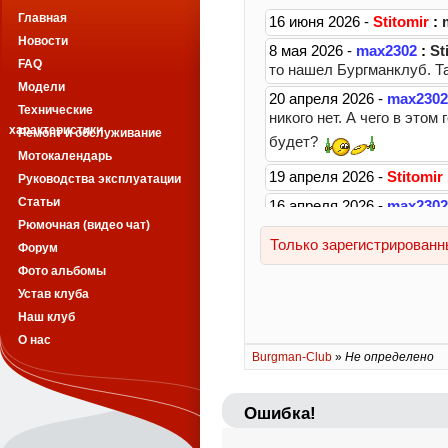
Главная
Новости
FAQ
Модели
Технические
характеристики
Ремонт и обслуживание
Мотокалендарь
Руководства эксплуатации
Статьи
Рюмочная (видео чат)
Форум
Фото альбомы
Устав клуба
Наш клуб
О нас
Burgman-Club
»
Не определено
Ошибка!