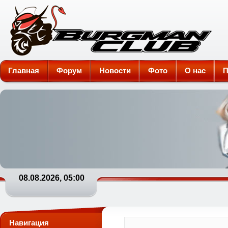
Burgman-Club
Главная
Форум
Новости
Фото
О нас
П
08.08.2026, 05:00
Навигация