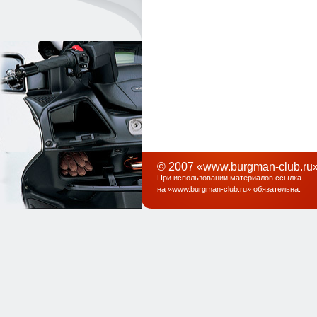
© 2007 «www.burgman-club.ru»
При использовании материалов ссылка
на «
www.burgman-club.ru
» обязательна
.