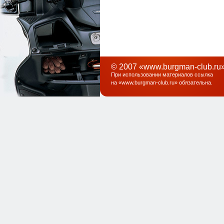
© 2007 «www.burgman-club.ru»
При использовании материалов ссылка
на «
www.burgman-club.ru
» обязательна
.