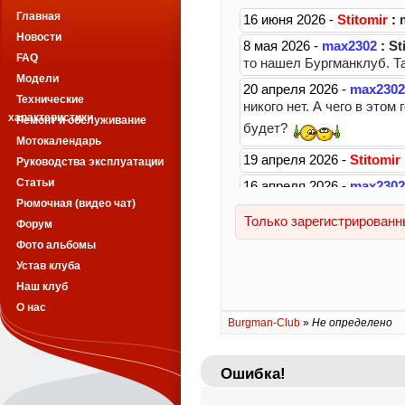
Главная
Новости
FAQ
Модели
Технические
характеристики
Ремонт и обслуживание
Мотокалендарь
Руководства эксплуатации
Статьи
Рюмочная (видео чат)
Форум
Фото альбомы
Устав клуба
Наш клуб
О нас
Burgman-Club
»
Не определено
Ошибка!