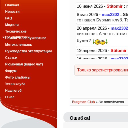
Главная
Новости
FAQ
Модели
Технические
характеристики
Ремонт и обслуживание
Мотокалендарь
Руководства эксплуатации
Статьи
Рюмочная (видео чат)
Форум
Фото альбомы
Устав клуба
Наш клуб
О нас
Burgman-Club
»
Не определено
Ошибка!