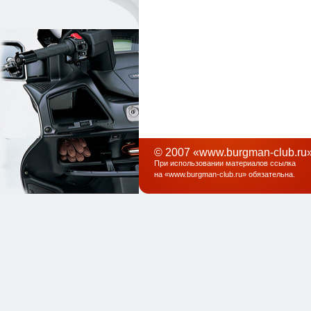
© 2007 «www.burgman-club.ru»
При использовании материалов ссылка
на «
www.burgman-club.ru
» обязательна
.