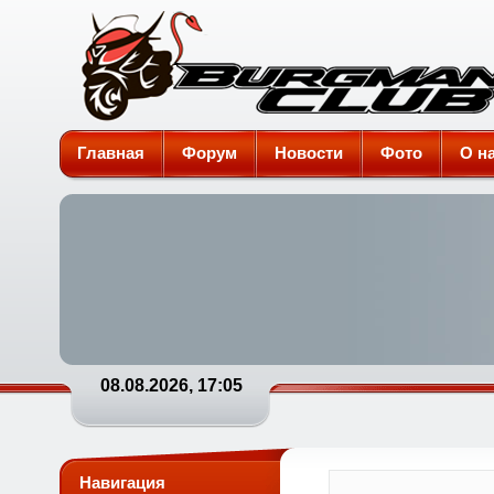
Burgman-Club
Главная
Форум
Новости
Фото
О н
08.08.2026, 17:05
Навигация