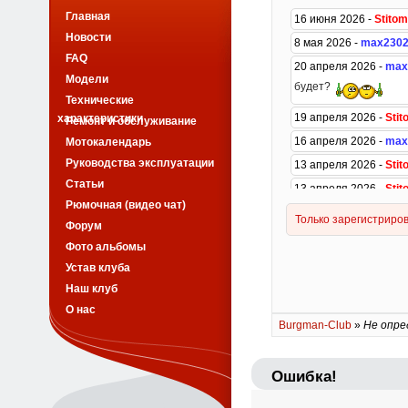
Главная
Новости
FAQ
Модели
Технические
характеристики
Ремонт и обслуживание
Мотокалендарь
Руководства эксплуатации
Статьи
Рюмочная (видео чат)
Форум
Фото альбомы
Устав клуба
Наш клуб
О нас
Burgman-Club
»
Не опре
Ошибка!