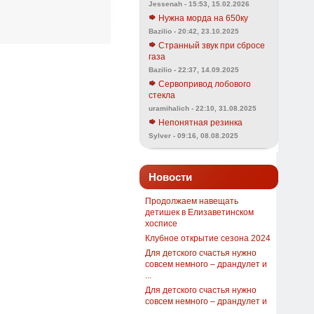
Jessenah - 15:53, 15.02.2026
Нужна морда на 650ку
Bazilio - 20:42, 23.10.2025
Странный звук при сбросе
газа
Bazilio - 22:37, 14.09.2025
Сервопривод лобового
стекла
uramihalich - 22:10, 31.08.2025
Непонятная резинка
Sylver - 09:16, 08.08.2025
Новости
Продолжаем навещать
детишек в Елизаветинском
хосписе
Клубное открытие сезона 2024
Для детского счастья нужно
совсем немного – драндулет и
...
Для детского счастья нужно
совсем немного – драндулет и
...