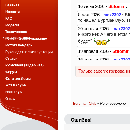
Главная
Новости
FAQ
Модели
Технические
характеристики
Ремонт и обслуживание
Мотокалендарь
Руководства эксплуатации
Статьи
Рюмочная (видео чат)
Форум
Фото альбомы
Устав клуба
Наш клуб
О нас
Burgman-Club
»
Не определено
Ошибка!