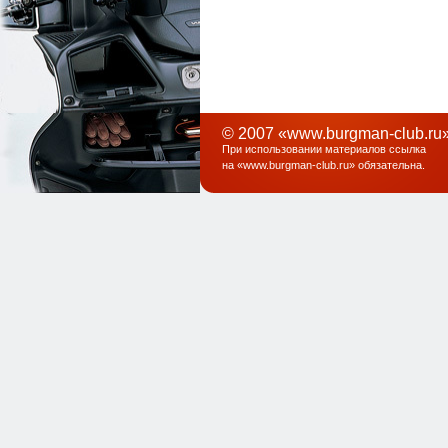
© 2007 «www.burgman-club.ru»
При использовании материалов ссылка
на «
www.burgman-club.ru
» обязательна
.