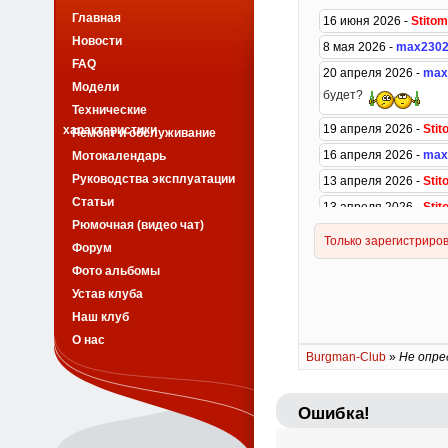
Главная
Новости
FAQ
Модели
Технические
характеристики
Ремонт и обслуживание
Мотокалендарь
Руководства эксплуатации
Статьи
Рюмочная (видео чат)
Форум
Фото альбомы
Устав клуба
Наш клуб
О нас
Burgman-Club
»
Не опре
Ошибка!