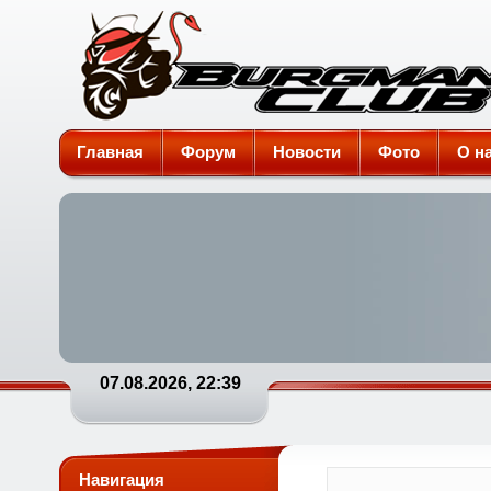
Burgman-Club
Главная
Форум
Новости
Фото
О н
07.08.2026, 22:39
Навигация