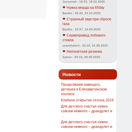
Jessenah - 15:53, 15.02.2026
Нужна морда на 650ку
Bazilio - 20:42, 23.10.2025
Странный звук при сбросе
газа
Bazilio - 22:37, 14.09.2025
Сервопривод лобового
стекла
uramihalich - 22:10, 31.08.2025
Непонятная резинка
Sylver - 09:16, 08.08.2025
Новости
Продолжаем навещать
детишек в Елизаветинском
хосписе
Клубное открытие сезона 2024
Для детского счастья нужно
совсем немного – драндулет и
...
Для детского счастья нужно
совсем немного – драндулет и
...