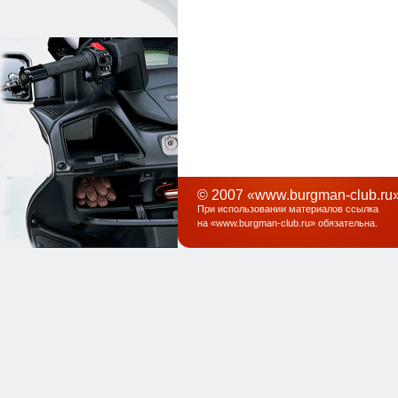
© 2007 «www.burgman-club.ru»
При использовании материалов ссылка
на «
www.burgman-club.ru
» обязательна
.