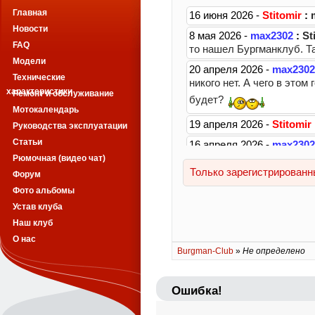
Главная
Новости
FAQ
Модели
Технические
характеристики
Ремонт и обслуживание
Мотокалендарь
Руководства эксплуатации
Статьи
Рюмочная (видео чат)
Форум
Фото альбомы
Устав клуба
Наш клуб
О нас
Burgman-Club
»
Не определено
Ошибка!