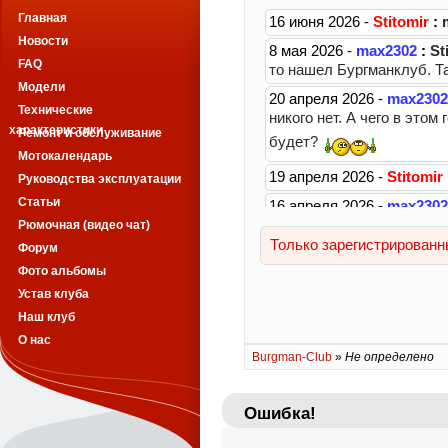
Главная
Новости
FAQ
Модели
Технические
характеристики
Ремонт и обслуживание
Мотокалендарь
Руководства эксплуатации
Статьи
Рюмочная (видео чат)
Форум
Фото альбомы
Устав клуба
Наш клуб
О нас
Burgman-Club
»
Не определено
Ошибка!