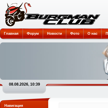
Burgman-Club
Главная
Форум
Новости
Фото
О нас
П
08.08.2026, 10:39
Навигация