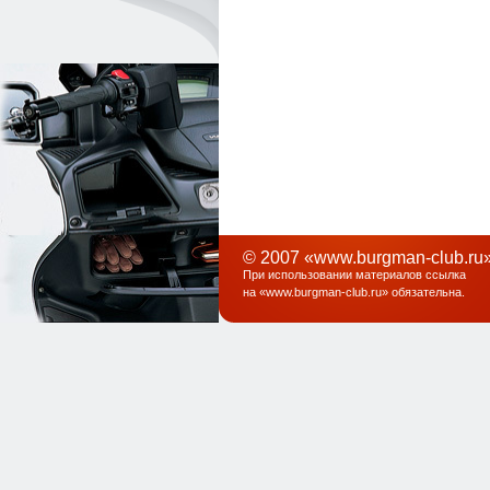
© 2007 «www.burgman-club.ru»
При использовании материалов ссылка
на «
www.burgman-club.ru
» обязательна
.