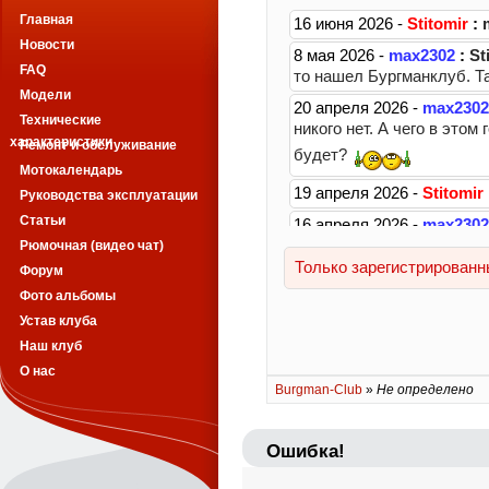
Главная
Новости
FAQ
Модели
Технические
характеристики
Ремонт и обслуживание
Мотокалендарь
Руководства эксплуатации
Статьи
Рюмочная (видео чат)
Форум
Фото альбомы
Устав клуба
Наш клуб
О нас
Burgman-Club
»
Не определено
Ошибка!