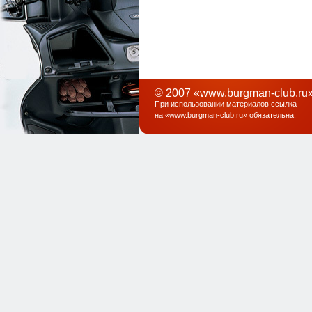
© 2007 «www.burgman-club.ru»
При использовании материалов ссылка
на «
www.burgman-club.ru
» обязательна
.