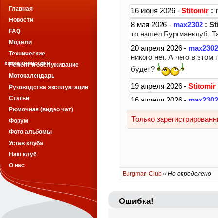
Главная
Новости
FAQ
Модели
Технические
характеристики
Ремонт и обслуживание
Мотокалендарь
Руководства эксплуатации
Статьи
Рюмочная (видео чат)
Форум
Фото альбомы
Устав клуба
Наш клуб
О нас
Burgman-Club
»
Не определено
Ошибка!