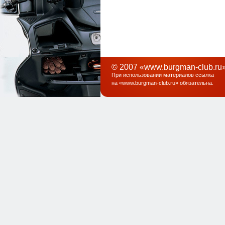
© 2007 «www.burgman-club.ru»
При использовании материалов ссылка
на «
www.burgman-club.ru
» обязательна
.