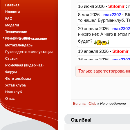
Главная
Новости
FAQ
Модели
Технические
характеристики
Ремонт и обслуживание
Мотокалендарь
Руководства эксплуатации
Статьи
Рюмочная (видео чат)
Форум
Фото альбомы
Устав клуба
Наш клуб
О нас
Burgman-Club
»
Не определено
Ошибка!