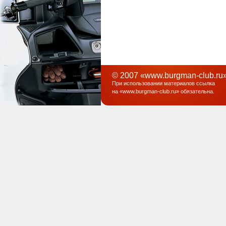
© 2007 «www.burgman-club.ru»
При использовании материалов ссылка
на «
www.burgman-club.ru
» обязательна
.