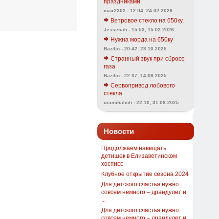
праздниками
max2302 - 12:04, 24.02.2026
Ветровое стекло на 650ку.
Jessenah - 15:53, 15.02.2026
Нужна морда на 650ку
Bazilio - 20:42, 23.10.2025
Странный звук при сбросе
газа
Bazilio - 22:37, 14.09.2025
Сервопривод лобового
стекла
uramihalich - 22:10, 31.08.2025
Новости
Продолжаем навещать
детишек в Елизаветинском
хосписе
Клубное открытие сезона 2024
Для детского счастья нужно
совсем немного – драндулет и
...
Для детского счастья нужно
совсем немного – драндулет и