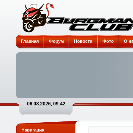
Burgman-Club
Главная
Форум
Новости
Фото
О н
06.08.2026, 09:42
Навигация