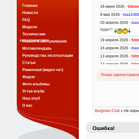
Главная
Новости
FAQ
Модели
Технические
характеристики
Ремонт и обслуживание
Мотокалендарь
Руководства эксплуатации
Статьи
Рюмочная (видео чат)
Форум
Фото альбомы
Устав клуба
Наш клуб
О нас
Burgman-Club
»
Не опре
Ошибка!