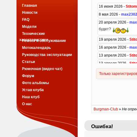
Главная
Новости
FAQ
Модели
Технические
характеристики
Ремонт и обслуживание
Мотокалендарь
Руководства эксплуатации
Статьи
Рюмочная (видео чат)
Форум
Фото альбомы
Устав клуба
Наш клуб
О нас
Burgman-Club
»
Не опре
Ошибка!