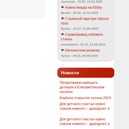
Jessenah - 15:53, 15.02.2026
Нужна морда на 650ку
Bazilio - 20:42, 23.10.2025
Странный звук при сбросе
газа
Bazilio - 22:37, 14.09.2025
Сервопривод лобового
стекла
uramihalich - 22:10, 31.08.2025
Непонятная резинка
Sylver - 09:16, 08.08.2025
Новости
Продолжаем навещать
детишек в Елизаветинском
хосписе
Клубное открытие сезона 2024
Для детского счастья нужно
совсем немного – драндулет и
...
Для детского счастья нужно
совсем немного – драндулет и
...