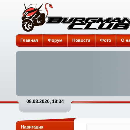
Burgman-Club
Главная
Форум
Новости
Фото
О н
08.08.2026, 18:34
Навигация