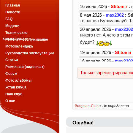
Главная
Новости
FAQ
Модели
Технические
характеристики
Ремонт и обслуживание
Мотокалендарь
Руководства эксплуатации
Статьи
Рюмочная (видео чат)
Форум
Фото альбомы
Устав клуба
Наш клуб
О нас
Burgman-Club
»
Не определено
Ошибка!