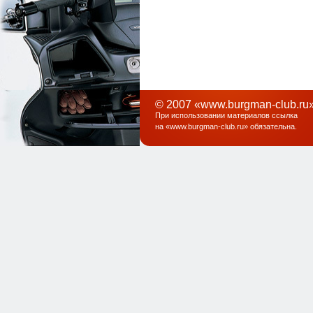
© 2007 «www.burgman-club.ru»
При использовании материалов ссылка
на «
www.burgman-club.ru
» обязательна
.