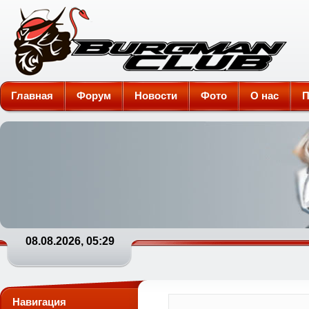
Burgman-Club
Главная
Форум
Новости
Фото
О нас
П
08.08.2026, 05:29
Навигация