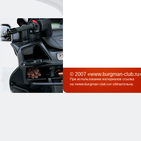
© 2007 «www.burgman-club.ru»
При использовании материалов ссылка
на «
www.burgman-club.ru
» обязательна
.