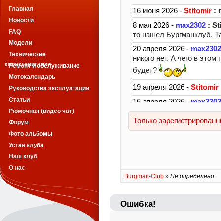
Главная
Новости
FAQ
Модели
Технические
характеристики
Ремонт и обслуживание
Мотокалендарь
Руководства эксплуатации
Статьи
Рюмочная (видео чат)
Форум
Фото альбомы
Устав клуба
Наш клуб
О нас
Burgman-Club
»
Не определено
Ошибка!