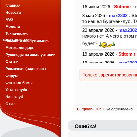
Главная
Новости
FAQ
Модели
Технические
характеристики
Ремонт и обслуживание
Мотокалендарь
Руководства эксплуатации
Статьи
Рюмочная (видео чат)
Форум
Фото альбомы
Устав клуба
Наш клуб
О нас
Burgman-Club
»
Не определено
Ошибка!