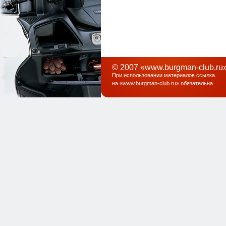
© 2007 «www.burgman-club.ru»
При использовании материалов ссылка
на «
www.burgman-club.ru
» обязательна
.