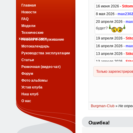
Главная
Новости
FAQ
Модели
Технические
характеристики
Ремонт и обслуживание
Мотокалендарь
Руководства эксплуатации
Статьи
Рюмочная (видео чат)
Форум
Фото альбомы
Устав клуба
Наш клуб
О нас
Burgman-Club
»
Не опре
Ошибка!