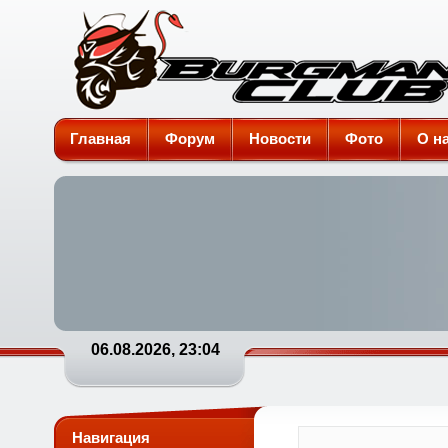
Burgman-Club
Главная
Форум
Новости
Фото
О н
06.08.2026, 23:04
Навигация