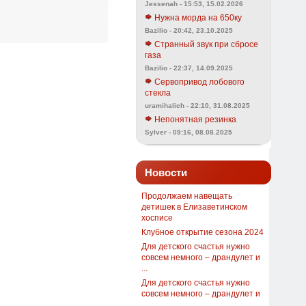
Jessenah - 15:53, 15.02.2026
Нужна морда на 650ку
Bazilio - 20:42, 23.10.2025
Странный звук при сбросе
газа
Bazilio - 22:37, 14.09.2025
Сервопривод лобового
стекла
uramihalich - 22:10, 31.08.2025
Непонятная резинка
Sylver - 09:16, 08.08.2025
Новости
Продолжаем навещать
детишек в Елизаветинском
хосписе
Клубное открытие сезона 2024
Для детского счастья нужно
совсем немного – драндулет и
...
Для детского счастья нужно
совсем немного – драндулет и
...