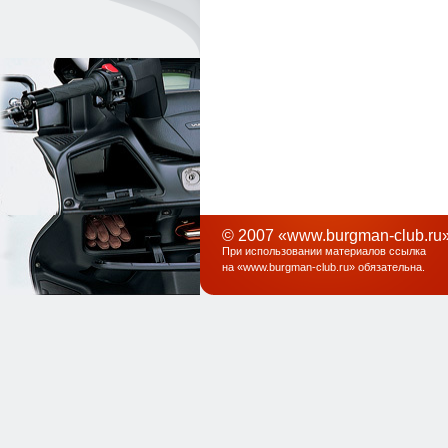
© 2007 «www.burgman-club.ru»
При использовании материалов ссылка
на «
www.burgman-club.ru
» обязательна
.