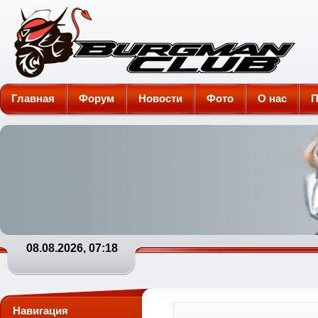
Burgman-Club
Главная
Форум
Новости
Фото
О нас
П
08.08.2026, 07:18
Навигация