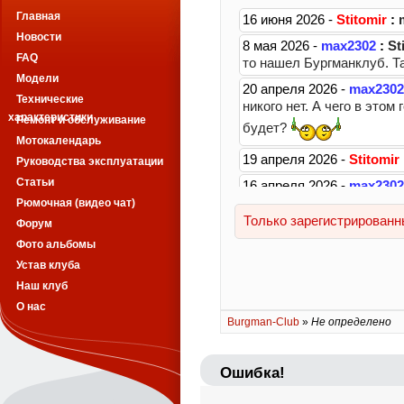
Главная
Новости
FAQ
Модели
Технические
характеристики
Ремонт и обслуживание
Мотокалендарь
Руководства эксплуатации
Статьи
Рюмочная (видео чат)
Форум
Фото альбомы
Устав клуба
Наш клуб
О нас
Burgman-Club
»
Не определено
Ошибка!