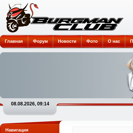
Burgman-Club
Главная
Форум
Новости
Фото
О нас
П
08.08.2026, 09:14
Навигация