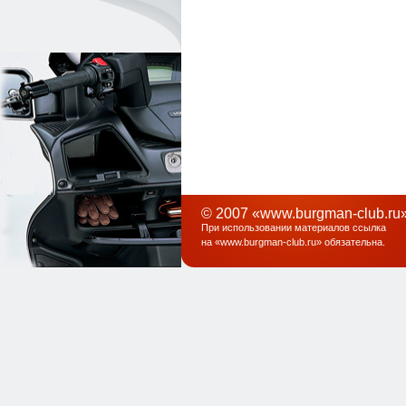
© 2007 «www.burgman-club.ru»
При использовании материалов ссылка
на «
www.burgman-club.ru
» обязательна
.