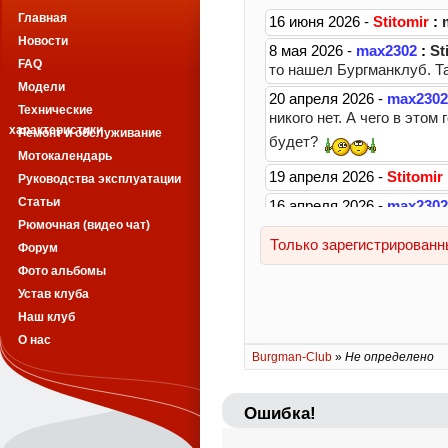
Главная
Новости
FAQ
Модели
Технические
характеристики
Ремонт и обслуживание
Мотокалендарь
Руководства эксплуатации
Статьи
Рюмочная (видео чат)
Форум
Фото альбомы
Устав клуба
Наш клуб
О нас
Burgman-Club
»
Не определено
Ошибка!