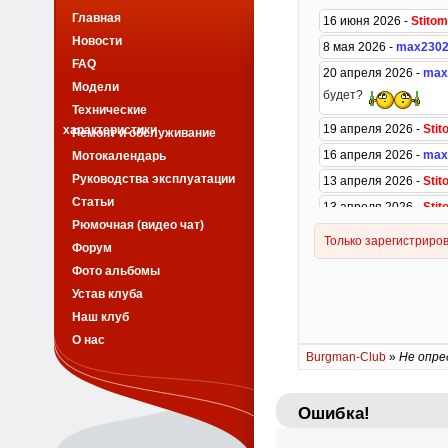
Главная
Новости
FAQ
Модели
Технические
характеристики
Ремонт и обслуживание
Мотокалендарь
Руководства эксплуатации
Статьи
Рюмочная (видео чат)
Форум
Фото альбомы
Устав клуба
Наш клуб
О нас
Burgman-Club
»
Не опре
Ошибка!