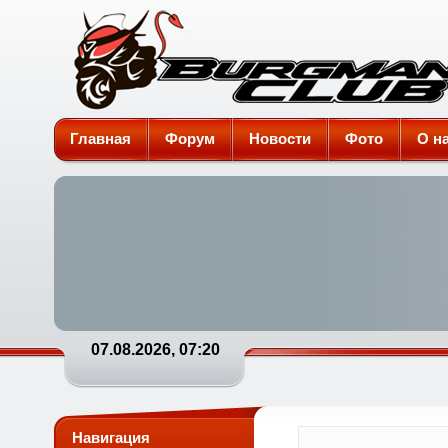
Burgman-Club
Главная
Форум
Новости
Фото
О н
07.08.2026, 07:20
Навигация