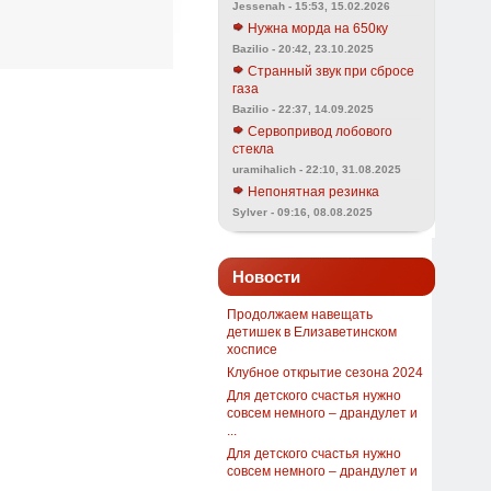
Jessenah - 15:53, 15.02.2026
Нужна морда на 650ку
Bazilio - 20:42, 23.10.2025
Странный звук при сбросе
газа
Bazilio - 22:37, 14.09.2025
Сервопривод лобового
стекла
uramihalich - 22:10, 31.08.2025
Непонятная резинка
Sylver - 09:16, 08.08.2025
Новости
Продолжаем навещать
детишек в Елизаветинском
хосписе
Клубное открытие сезона 2024
Для детского счастья нужно
совсем немного – драндулет и
...
Для детского счастья нужно
совсем немного – драндулет и
...