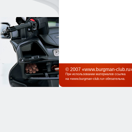
© 2007 «www.burgman-club.ru»
При использовании материалов ссылка
на «
www.burgman-club.ru
» обязательна
.