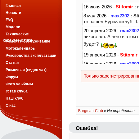
Главная
Новости
FAQ
Модели
Технические
характеристики
Ремонт и обслуживание
Мотокалендарь
Руководства эксплуатации
Статьи
Рюмочная (видео чат)
Форум
Фото альбомы
Устав клуба
Наш клуб
О нас
Burgman-Club
»
Не определено
Ошибка!