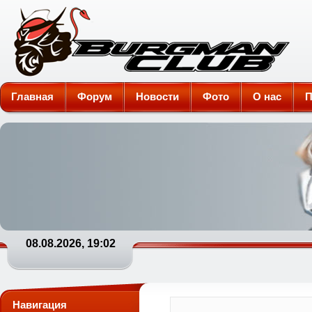
Burgman-Club
Главная
Форум
Новости
Фото
О нас
П
08.08.2026, 19:02
Навигация