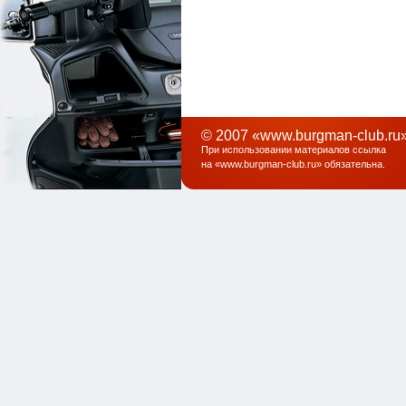
© 2007 «www.burgman-club.ru»
При использовании материалов ссылка
на «
www.burgman-club.ru
» обязательна
.