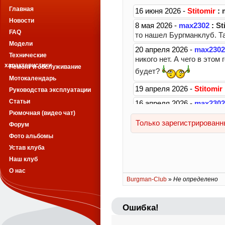
Главная
Новости
FAQ
Модели
Технические
характеристики
Ремонт и обслуживание
Мотокалендарь
Руководства эксплуатации
Статьи
Рюмочная (видео чат)
Форум
Фото альбомы
Устав клуба
Наш клуб
О нас
Burgman-Club
»
Не определено
Ошибка!