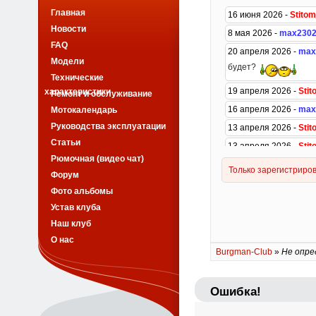
Главная
Новости
FAQ
Модели
Технические
характеристики
Ремонт и обслуживание
Мотокалендарь
Руководства эксплуатации
Статьи
Рюмочная (видео чат)
Форум
Фото альбомы
Устав клуба
Наш клуб
О нас
Burgman-Club
»
Не опре
Ошибка!