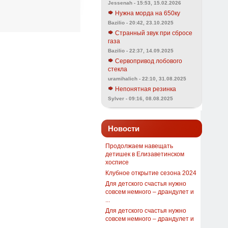
Jessenah - 15:53, 15.02.2026
Нужна морда на 650ку
Bazilio - 20:42, 23.10.2025
Странный звук при сбросе
газа
Bazilio - 22:37, 14.09.2025
Сервопривод лобового
стекла
uramihalich - 22:10, 31.08.2025
Непонятная резинка
Sylver - 09:16, 08.08.2025
Новости
Продолжаем навещать
детишек в Елизаветинском
хосписе
Клубное открытие сезона 2024
Для детского счастья нужно
совсем немного – драндулет и
...
Для детского счастья нужно
совсем немного – драндулет и
...