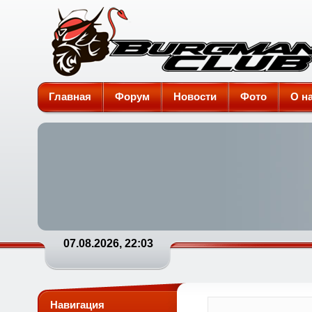
Burgman-Club
Главная
Форум
Новости
Фото
О н
07.08.2026, 22:03
Навигация