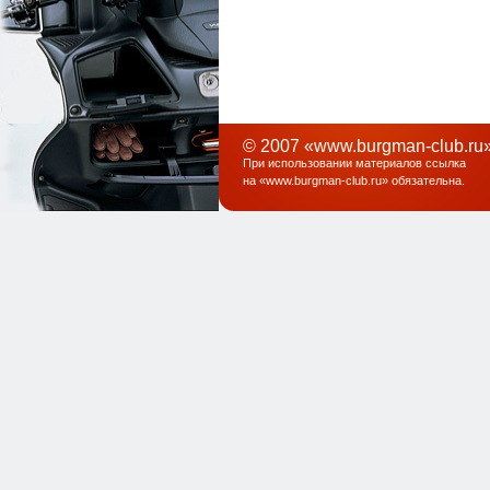
© 2007 «www.burgman-club.ru»
При использовании материалов ссылка
на «
www.burgman-club.ru
» обязательна
.