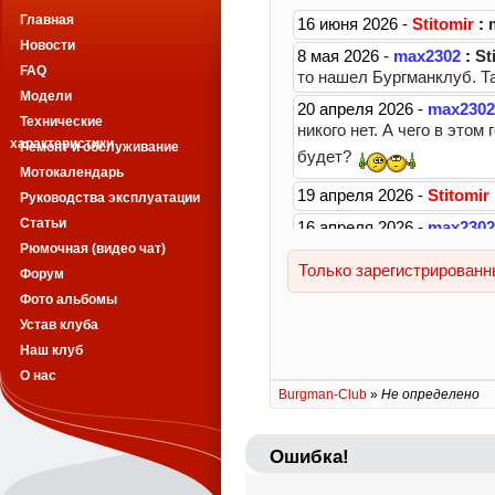
Главная
Новости
FAQ
Модели
Технические
характеристики
Ремонт и обслуживание
Мотокалендарь
Руководства эксплуатации
Статьи
Рюмочная (видео чат)
Форум
Фото альбомы
Устав клуба
Наш клуб
О нас
Burgman-Club
»
Не определено
Ошибка!