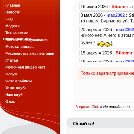
Главная
Новости
FAQ
Модели
Технические
характеристики
Ремонт и обслуживание
Мотокалендарь
Руководства эксплуатации
Статьи
Рюмочная (видео чат)
Форум
Фото альбомы
Устав клуба
Наш клуб
О нас
Burgman-Club
»
Не определено
Ошибка!