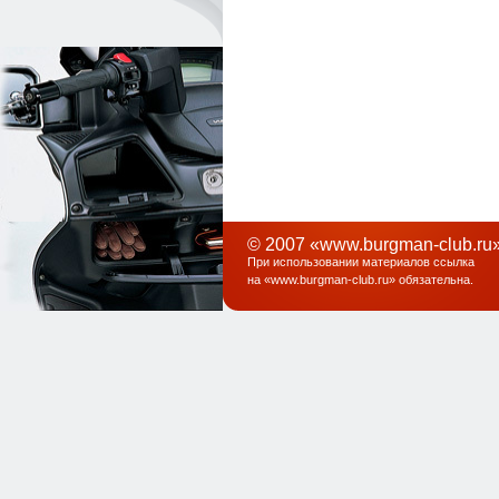
© 2007 «www.burgman-club.ru»
При использовании материалов ссылка
на «
www.burgman-club.ru
» обязательна
.