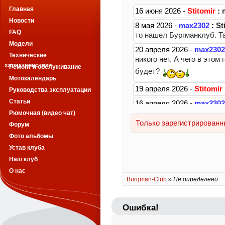
Главная
Новости
FAQ
Модели
Технические
характеристики
Ремонт и обслуживание
Мотокалендарь
Руководства эксплуатации
Статьи
Рюмочная (видео чат)
Форум
Фото альбомы
Устав клуба
Наш клуб
О нас
Burgman-Club
»
Не определено
Ошибка!