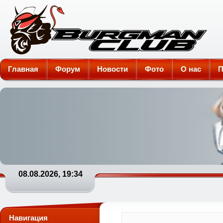
Burgman-Club
Главная
Форум
Новости
Фото
О нас
П
08.08.2026, 19:34
Навигация