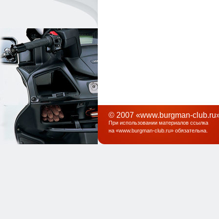
© 2007 «www.burgman-club.ru»
При использовании материалов ссылка
на «
www.burgman-club.ru
» обязательна
.