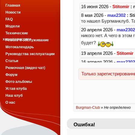
Главная
Новости
FAQ
Модели
Технические
характеристики
Ремонт и обслуживание
Мотокалендарь
Руководства эксплуатации
Статьи
Рюмочная (видео чат)
Форум
Фото альбомы
Устав клуба
Наш клуб
О нас
Burgman-Club
»
Не определено
Ошибка!