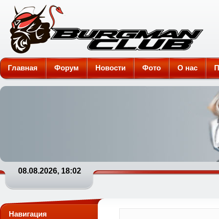
Burgman-Club
Главная
Форум
Новости
Фото
О нас
П
08.08.2026, 18:02
Навигация