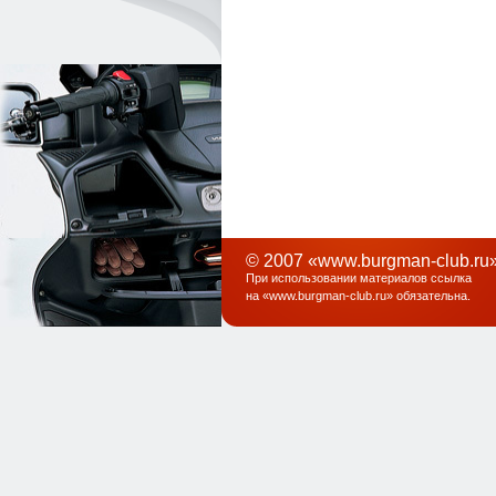
© 2007 «www.burgman-club.ru»
При использовании материалов ссылка
на «
www.burgman-club.ru
» обязательна
.