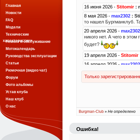
Главная
Новости
FAQ
Модели
Технические
характеристики
Ремонт и обслуживание
Мотокалендарь
Руководства эксплуатации
Статьи
Рюмочная (видео чат)
Форум
Фото альбомы
Устав клуба
Наш клуб
О нас
Burgman-Club
»
Не определено
Ошибка!