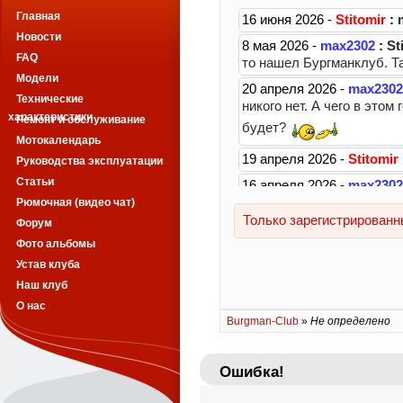
Главная
Новости
FAQ
Модели
Технические
характеристики
Ремонт и обслуживание
Мотокалендарь
Руководства эксплуатации
Статьи
Рюмочная (видео чат)
Форум
Фото альбомы
Устав клуба
Наш клуб
О нас
Burgman-Club
»
Не определено
Ошибка!