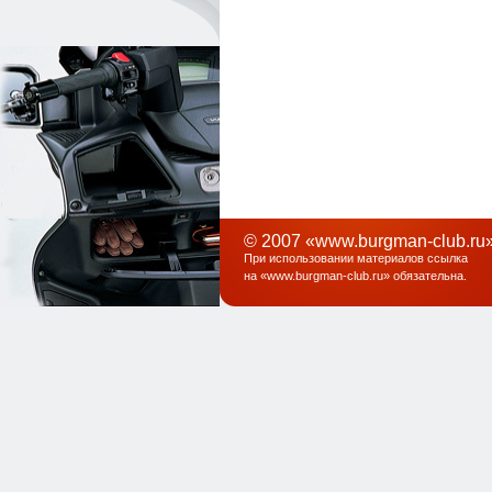
© 2007 «www.burgman-club.ru»
При использовании материалов ссылка
на «
www.burgman-club.ru
» обязательна
.