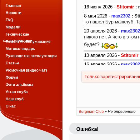
Главная
Новости
FAQ
Модели
Технические
характеристики
Ремонт и обслуживание
Мотокалендарь
Руководства эксплуатации
Статьи
Рюмочная (видео чат)
Форум
Фото альбомы
Устав клуба
Наш клуб
О нас
Burgman-Club
»
Не определено
Ошибка!