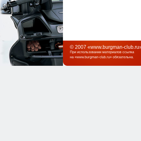
© 2007 «www.burgman-club.ru»
При использовании материалов ссылка
на «
www.burgman-club.ru
» обязательна
.